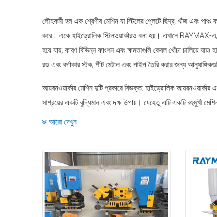
লৌহকর্মী হল এক শ্রেণীর মেশিন যা স্টিলের প্লেটে ছিদ্র, খাঁজ এবং পাঞ্
করে। একে হাইড্রোলিক স্টিলওয়ার্কারও বলা হয়। এখানে RAYMAX-এ, আমরা 
হয়ে যায়, কারণ বিভিন্ন ফাংশন এবং ক্ষমতাগুলি কেবল খোঁচা চালিয়ে যায়৷
রড এবং বর্গাকার স্টক, শীট মেটাল এবং পাইপ তৈরি করার জন্য আনুষাঙ্গিক
আয়রনওয়ার্কার মেশিন দুটি প্রকারে বিভক্ত: হাইড্রোলিক আয়রনওয়ার্কার 
সাশ্রয়ের একটি বুদ্ধিমান এবং দক্ষ উপায়। যেহেতু এটি একটি বহুমুখী মেশি
স্কুলগুলিতে পাওয়া যেতে পারে।
আরো দেখুন
চীনের শীর্ষ 5 আয়রনওয়ার্কার প্রস্তুতকারক হিসাবে, RAYMAX-এর হাইড্রোল
টেবিল সহ, বিশাল হাইড্রোলিক রাম, অতিরিক্ত ক্ষমতার ওয়ার্ক স্টেশন এ
দোকানে বিক্রয়ের জন্য একটি মানসম্পন্ন RAYMAX আয়রনওয়ার্কার মে
হাইড্রোলিক আয়রনওয়ার্কার মেশিনের প্রধান অংশ
জলব কাঠামো