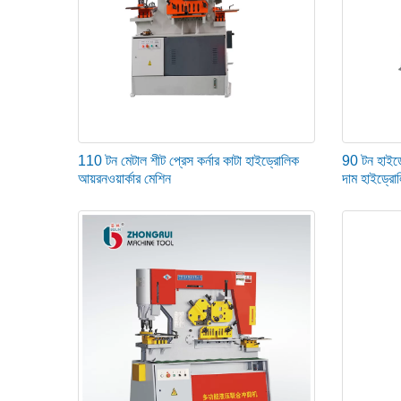
কাজের পৃষ্ঠের ক্ষতি এড়াতে কাজের সময় অনুযায়ী সমস্ত লুব্রিকেটিং পয়েন্
জলবাহী তরল স্তর নিয়মিত পরীক্ষা করুন. আপনার প্রথম 30 ঘন্টা ব্যবহার
অপারেটিং সেন্টারে তৈলাক্তকরণ এবং স্নাগনেসের জন্য পর্যায়ক্রমে গিব-পি
110 টন মেটাল শীট প্রেস কর্নার কাটা হাইড্রোলিক
90 টন হাইড্
আয়রনওয়ার্কার মেশিন
দাম হাইড্রো