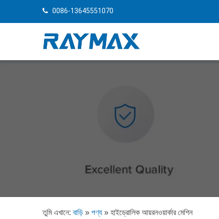
0086-13645551070
তুমি এখানে:
বাড়ি
»
পণ্য
»
হাইড্রোলিক আয়রনওয়ার্কার মেশিন