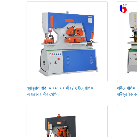
বৈদ্যুতিক নিরোধক এবং পৃথিবী অবশ্যই ভাল অবস্থায় থাকতে হবে।
পাঞ্চিং এবং নচিং কাজ একই সাথে করা উচিত নয়।
ওভারলোড অপারেশন সঞ্চালন করবেন না.
ব্লেডের সব প্রান্ত ধারালো রাখুন।
ঢালাইয়ের দাগ এবং দাগগুলিকে খোঁচা বা কাটার জন্য প্লেটের পৃষ্ঠে থাকা 
নিরাপদ খোঁচা এবং কাটার কাজ নিশ্চিত করতে হাইড্রোলিক আয়রনওয়ার্কার
ম্যানুয়াল পাঞ্চ আয়রন ওয়ার্কার / হাইড্রোলিক
হাইড্রোলিক আ
আয়রনওয়ার্কার মেশিন
হাইড্রলিক কম্
ব্লেড প্রতিস্থাপন করার পরে, তাদের ক্লিয়ারেন্স পুনরায় পরীক্ষা করা উচি
অপারেটরকে মেশিনের অপারেশন ম্যানুয়ালের সাথে পরিচিত হতে হবে এবং ন
সমস্ত যন্ত্রাংশের সংযোগগুলি নিয়মিত ভাল অবস্থায় আছে কিনা তা পরীক্